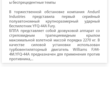
ы беспрецедентные темпы
В торжественной обстановке компания Anduril
Industries представила первый серийный
полуавтономный крупноразмерный ударный
беспилотник YFQ-44A Fury.
БПЛА представляет собой дозвуковой аппарат со
стреловидным трапециевидным крылом
максимальной взлетной массой порядка 2270 кг. В
качестве силовой установки использован
турбовентиляторный двигатель Williams FJ44-
4M.YFQ-44A предназначен для применения против
противника,...
Харитонов. Коротко о важном
№ 67
Хочу продолжить
свои размышления
об уверенности
западных недругов в
переломе хода