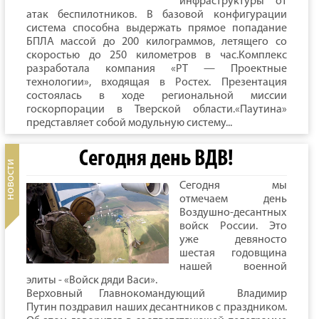
инфраструктуры от
атак беспилотников. В базовой конфигурации
система способна выдержать прямое попадание
БПЛА массой до 200 килограммов, летящего со
скоростью до 250 километров в час.Комплекс
разработала компания «РТ — Проектные
технологии», входящая в Ростех. Презентация
состоялась в ходе региональной миссии
госкорпорации в Тверской области.«Паутина»
представляет собой модульную систему...
Сегодня день ВДВ!
Сегодня мы
отмечаем день
Воздушно-десантных
войск России. Это
уже девяносто
шестая годовщина
нашей военной
элиты - «Войск дяди Васи».
Верховный Главнокомандующий Владимир
Путин поздравил наших десантников с праздником.