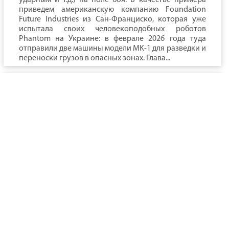
ударным и т.д.) на поле боя. В качестве примера
приведем американскую компанию Foundation
Future Industries из Сан-Франциско, которая уже
испытала своих человекоподобных роботов
Phantom на Украине: в феврале 2026 года туда
отправили две машины модели MK-1 для разведки и
переноски грузов в опасных зонах. Глава...
День Тыла Вооружённых Сил
Российской Федерации
День Тыла
Вооружённых Сил
РФ — профессионал
ьный праздник
военнослужащих и
гражданского
персонала
подразделений тыла.
Его ежегодно отмечают 1 августа. Этот день
подчёркивает значимость тылового обеспечения:
без надёжной работы тыловиков армия не сможет
эффективно выполнять поставленные задачи.