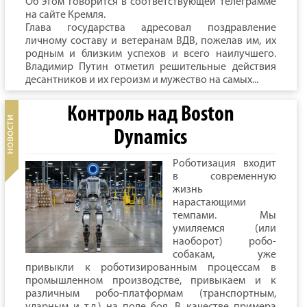
Об этом говорится в соответствующей телеграмме
на сайте Кремля.
Глава государства адресовал поздравление
личному составу и ветеранам ВДВ, пожелав им, их
родным и близким успехов и всего наилучшего.
Владимир Путин отметил решительные действия
десантников и их героизм и мужество на самых...
Контроль над Boston
Dynamics
Роботизация входит
в современную
жизнь
нарастающими
темпами. Мы
умиляемся (или
наоборот) робо-
собакам, уже
привыкли к роботизированным процессам в
промышленном производстве, привыкаем и к
различным робо-платформам (транспортным,