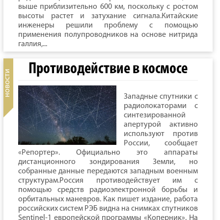
выше приблизительно 600 км, поскольку с ростом
высоты растет и затухание сигнала.Китайские
инженеры решили проблему с помощью
применения полупроводников на основе нитрида
галлия,...
Противодействие в космосе
Западные спутники с
радиолокаторами с
синтезированной
апертурой активно
используют против
России, сообщает
«Репортер». Официально это аппараты
дистанционного зондирования Земли, но
собранные данные передаются западным военным
структурам.Россия противодействует им с
помощью средств радиоэлектронной борьбы и
орбитальных маневров. Как пишет издание, работа
российских систем РЭБ видна на снимках спутников
Sentinel-1 европейской программы «Коперник». На