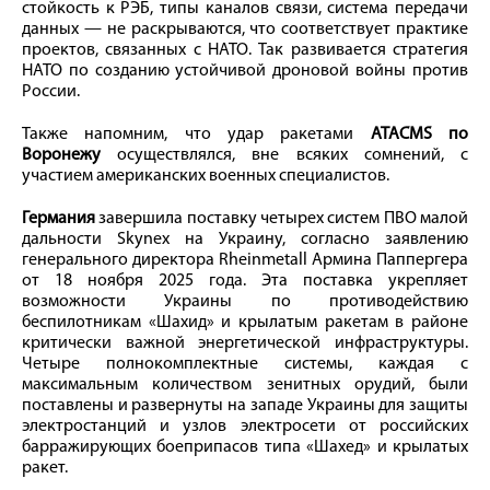
стойкость к РЭБ, типы каналов связи, система передачи
данных — не раскрываются, что соответствует практике
проектов, связанных с НАТО. Так развивается стратегия
НАТО по созданию устойчивой дроновой войны против
России.
Также напомним, что удар ракетами
ATACMS по
Воронежу
осуществлялся, вне всяких сомнений, с
участием американских военных специалистов.
Германия
завершила поставку четырех систем ПВО малой
дальности Skynex на Украину, согласно заявлению
генерального директора Rheinmetall Армина Паппергера
от 18 ноября 2025 года. Эта поставка укрепляет
возможности Украины по противодействию
беспилотникам «Шахид» и крылатым ракетам в районе
критически важной энергетической инфраструктуры.
Четыре полнокомплектные системы, каждая с
максимальным количеством зенитных орудий, были
поставлены и развернуты на западе Украины для защиты
электростанций и узлов электросети от российских
барражирующих боеприпасов типа «Шахед» и крылатых
ракет.