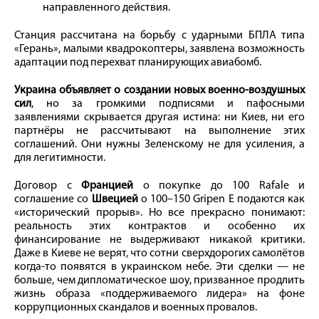
направленного действия.
Станция рассчитана на борьбу с ударными БПЛА типа
«Герань», малыми квадрокоптеры, заявлена возможность
адаптации под перехват планирующих авиабомб.
Украина объявляет о создании новых военно-воздушных
сил
, но за громкими подписями и пафосными
заявлениями скрывается другая истина: ни Киев, ни его
партнёры не рассчитывают на выполнение этих
соглашений. Они нужны Зеленскому не для усиления, а
для легитимности.
Договор с
Францией
о покупке до 100 Rafale и
соглашение со
Швецией
о 100–150 Gripen E подаются как
«исторический прорыв». Но все прекрасно понимают:
реальность этих контрактов и особенно их
финансирование не выдерживают никакой критики.
Даже в Киеве не верят, что сотни сверхдорогих самолётов
когда-то появятся в украинском небе. Эти сделки — не
больше, чем дипломатическое шоу, призванное продлить
жизнь образа «поддерживаемого лидера» на фоне
коррупционных скандалов и военных провалов.