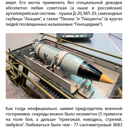
мире. Его могла применить без специальной доводки
абсолютно любая советская (а ныне и российская)
артиллерийская система - пушки Д-20, МЛ-20, самоходные
гаубицы "Акация", а также "Пионы "и "Гиацинты" (в кругах
людей посвященных называемые "Геноцидами").
Как тогда неофициально заявил председатель военной
госприемки, снаряды можно было незаметно (!) привезти
на поле боя, а дальше "приезжай, наводись, стреляй,
любуйся". Любоваться было чем - 77-сантиметровый 3БВ3