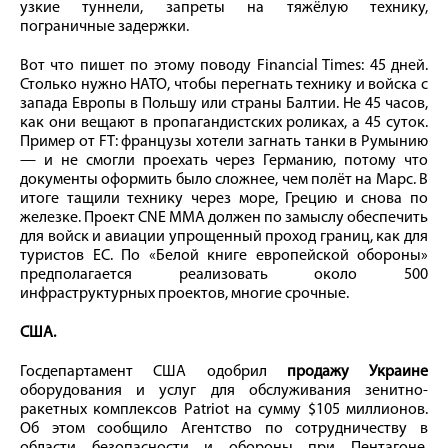
узкие туннели, запреты на тяжёлую технику,
пограничные задержки.
Вот что пишет по этому поводу Financial Times: 45 дней.
Столько нужно НАТО, чтобы перегнать технику и войска с
запада Европы в Польшу или страны Балтии. Не 45 часов,
как они вещают в пропагандистских роликах, а 45 суток.
Пример от FT: французы хотели загнать танки в Румынию
— и не смогли проехать через Германию, потому что
документы оформить было сложнее, чем полёт на Марс. В
итоге тащили технику через море, Грецию и снова по
железке. Проект CNE MMA должен по замыслу обеспечить
для войск и авиации упрощенный проход границ, как для
туристов ЕС. По «Белой книге европейской обороны»
предполагается реализовать около 500
инфраструктурных проектов, многие срочные.
США.
Госдепартамент США одобрил
продажу Украине
оборудования и услуг для обслуживания зенитно-
ракетных комплексов Patriot на сумму $105 миллионов.
Об этом сообщило Агентство по сотрудничеству в