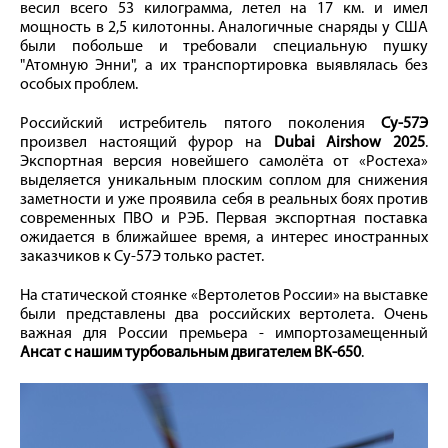
весил всего 53 килограмма, летел на 17 км. и имел
мощность в 2,5 килотонны. Аналогичные снаряды у США
были побольше и требовали специальную пушку
"Атомную Энни", а их транспортировка выявлялась без
особых проблем.
Российский истребитель пятого поколения
Су-57Э
произвел настоящий фурор на
Dubai Airshow 2025
.
Экспортная версия новейшего самолёта от «Ростеха»
выделяется уникальным плоским соплом для снижения
заметности и уже проявила себя в реальных боях против
современных ПВО и РЭБ. Первая экспортная поставка
ожидается в ближайшее время, а интерес иностранных
заказчиков к Су-57Э только растет.
На статической стоянке «Вертолетов России» на выставке
были представлены два российских вертолета. Очень
важная для России премьера - импортозамещенный
Ансат с нашим турбовальным двигателем ВК-650
.