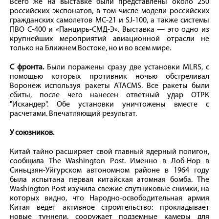
Всего же на выставке были представлены около 250
российских экспонатов, в том числе модели российских
гражданских самолетов МС-21 и SJ-100, а также системы
ПВО С-400 и «Панцирь-СМД-Э». Выставка — это одно из
крупнейших мероприятий авиационной отрасли не
только на Ближнем Востоке, но и во всем мире.
С фронта.
Были поражены сразу две установки MLRS, с
помощью которых противник ночью обстреливал
Воронеж используя ракеты ATACMS. Все ракеты были
сбиты, после чего нанесен ответный удар ОТРК
"Искандер". Обе установки уничтожены вместе с
расчетами. Впечатляющий результат.
У союзников.
Китай тайно расширяет свой главный ядерный полигон,
сообщила The Washington Post. Именно в Лоб-Нор в
Синьцзян-Уйгурском автономном районе в 1964 году
была испытана первая китайская атомная бомба. The
Washington Post изучила свежие спутниковые снимки, на
которых видно, что Народно-освободительная армия
Китая ведет активное строительство: прокладывает
новые туннели, сооружает подземные камеры для