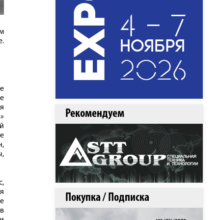
м
е.
не
е
я
Рекомендуем
в»
ой
е
н,
ы,
с,
я
Покупка / Подписка
не
 в
 и