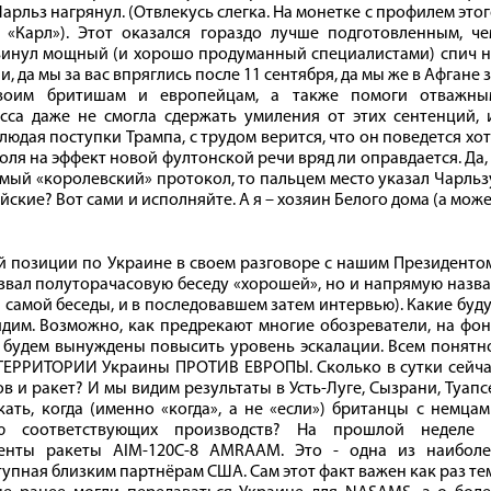
 Чарльз нагрянул. (Отвлекусь слегка. На монетке с профилем это
 «Карл»). Этот оказался гораздо лучше подготовленным, че
винул мощный (и хорошо продуманный специалистами) спич н
 да мы за вас впряглись после 11 сентября, да мы же в Афгане 
своим бритишам и европейцам, а также помоги отважны
сса даже не смогла сдержать умиления от этих сентенций, 
людая поступки Трампа, с трудом верится, что он поведется хо
роля на эффект новой фултонской речи вряд ли оправдается. Да,
мый «королевский» протокол, то пальцем место указал Чарльз
ийские? Вот сами и исполняйте. А я – хозяин Белого дома (а мож
й позиции по Украине в своем разговоре с нашим Президенто
звал полуторачасовую беседу «хорошей», но и напрямую назв
самой беседы, и в последовавшем затем интервью). Какие буд
идим. Возможно, как предрекают многие обозреватели, на фо
будем вынуждены повысить уровень эскалации. Всем понятно
ТЕРРИТОРИИ Украины ПРОТИВ ЕВРОПЫ. Сколько в сутки сейча
 и ракет? И мы видим результаты в Усть-Луге, Сызрани, Туапс
кать, когда (именно «когда», а не «если») британцы с немца
ю соответствующих производств? На прошлой неделе 
менты ракеты AIM-120C-8 AMRAAM. Это - одна из наиболе
упная близким партнёрам США. Сам этот факт важен как раз те