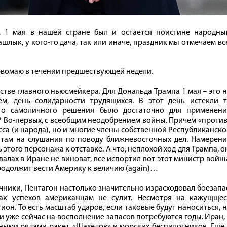
е, 1 мая в нашей стране был и остается поистине народны
ашлык, у кого-то дача, так или иначе, праздник мы отмечаем вс
ервомаю в течении предшествующей недели.
стве главного ньюсмейкера. Для Дональда Трампа 1 мая – это 
ем, день солидарности трудящихся. В этот день истекли т
его самоличного решения было достаточно для применени
л? Во-первых, с всеобщим неодобрением войны. Причем «проти
сса (и народа), но и многие члены собственной Республиканск
атам на слушания по поводу ближневосточных дел. Намерени
этого персонажа к отставке. А что, неплохой ход для Трампа, о
алах в Иране не виноват, все испортил вот этот министр войн
родолжит вести Америку к величию (again)…
чники, Пентагон настолько значительно израсходовал боезапа
ак успехов американцам не сулит. Несмотря на кажущщес
он. То есть масштаб ударов, если таковые будут наноситься, 
и уже сейчас на восполнение запасов потребуются годы. Иран,
ными рядами ракет, «Шахедов» и морских беспилотников. Еще