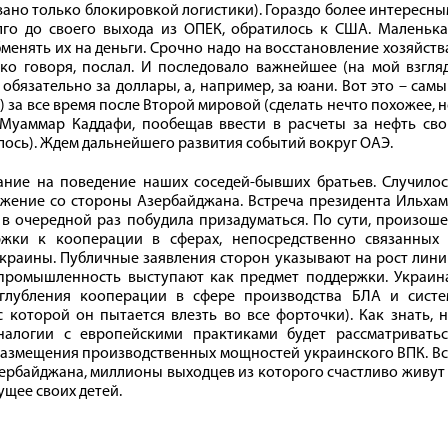
вано только блокировкой логистики). Гораздо более интересн
лго до своего выхода из ОПЕК, обратилось к США. Маленька
бменять их на деньги. Срочно надо на восстановление хозяйств
ко говоря, послал. И последовало важнейшее (на мой взгля
обязательно за доллары, а, например, за юани. Вот это – сам
 за все время после Второй мировой (сделать нечто похожее, 
Муаммар Каддафи, пообещав ввести в расчеты за нефть сво
илось). Ждем дальнейшего развития событий вокруг ОАЭ.
ние на поведение наших соседей-бывших братьев. Случилос
ижение со стороны Азербайджана. Встреча президента Ильха
е в очередной раз побудила призадуматься. По сути, произош
жки к кооперации в сферах, непосредственно связанных 
раины. Публичные заявления сторон указывают на рост лини
, промышленность выступают как предмет поддержки. Украин
углубления кооперации в сфере производства БЛА и систе
 которой он пытается влезть во все форточки). Как знать, 
налогии с европейскими практиками будет рассматриватьс
азмещения производственных мощностей украинского ВПК. Вс
Азербайджана, миллионы выходцев из которого счастливо живут
ущее своих детей.