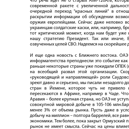
что речь идёт не о старых AIM-120A/B, котор
современной ракете с увеличенной дальнос
очередной переход "красных линий" в отно
раскрытии информации об обсуждении возмо
оружия европейцами. Сейчас даже неловко вс
украинцам солдатские каски, или, например, бро
тот критический момент, когда нам будет уже
нашу стратегию Президент. Так или иначе,
озвученных целей СВО. Надеемся на скорейшее д
И еще одна новость с Ближнего востока. ОАЭ
информагентства преподнесли это событие как 
раньше некоторые страны уже покидали ОПЕК (на
на всеобщий развал этой организации. Ск
«руководящей и направляющей» роли Саудовск
зреют давно и серьезно, мы писали незадолго д
стран в Йемене, которое чуть не привело
пересекаются в Африке, например в Чаде. Чт
Аравия – более крупная страна, но ОАЭ не уступ
совокупной мировой добыче в 105-106 млн.бар
менее 3% от объема рынка. Пусть даже в усл
добычу на миллион – полтора баррелей, все рав
экономики. Тем более, пока закрыт Ормузский 
рынок не имеет смысла. Сейчас на цены влияе