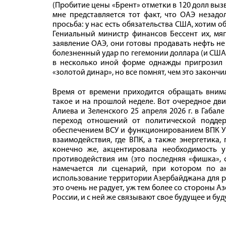
(Пробитие цены «Брент» отметки в 120 долл выз
мне представляется тот факт, что ОАЭ незадо
просьба: у нас есть обязательства США, хотим о
Гениальный министр финансов Бессент их, мяг
заявление ОАЭ, они готовы продавать нефть не 
болезненный удар по гегемонии доллара (и США)
в несколько иной форме однажды пригрозил 
«золотой динар», но все помнят, чем это законч
Время от времени приходится обращать внима
такое и на прошлой неделе. Вот очередное дв
Алиева и Зеленского 25 апреля 2026 г. в Габал
переход отношений от политической поддер
обеспечением ВСУ и функционированием ВПК Ук
взаимодействия, где ВПК, а также энергетика
конечно же, акцентировала необходимость 
противодействия им (это последняя «фишка», с
намечается ли сценарий, при котором по а
использование территории Азербайджана для р
это очень не радует, уж тем более со стороны 
России, и с ней же связывают свое будущее и буд