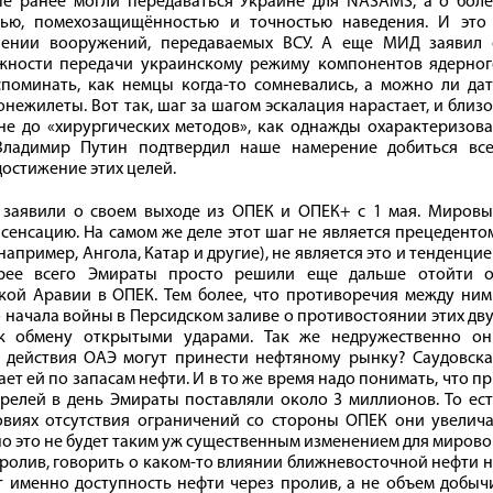
ые ранее могли передаваться Украине для NASAMS, а о боле
тью, помехозащищённостью и точностью наведения. И это 
шении вооружений, передаваемых ВСУ. А еще МИД заявил 
жности передачи украинскому режиму компонентов ядерног
поминать, как немцы когда-то сомневались, а можно ли дат
нежилеты. Вот так, шаг за шагом эскалация нарастает, и близ
 не до «хирургических методов», как однажды охарактеризов
 Владимир Путин подтвердил наше намерение добиться все
остижение этих целей.
 заявили о своем выходе из ОПЕК и ОПЕК+ с 1 мая. Мировы
сенсацию. На самом же деле этот шаг не является прецеденто
пример, Ангола, Катар и другие), не является это и тенденци
орее всего Эмираты просто решили еще дальше отойти о
ой Аравии в ОПЕК. Тем более, что противоречия между ним
о начала войны в Персидском заливе о противостоянии этих дв
 к обмену открытыми ударами. Так же недружественно он
о действия ОАЭ могут принести нефтяному рынку? Саудовска
ает ей по запасам нефти. И в то же время надо понимать, что п
релей в день Эмираты поставляли около 3 миллионов. То ес
овиях отсутствия ограничений со стороны ОПЕК они увелича
но это не будет таким уж существенным изменением для миров
пролив, говорить о каком-то влиянии ближневосточной нефти 
т именно доступность нефти через пролив, а не объем добыч