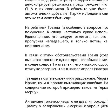
демонстрирует решимость, предупреждает, что
США и их союзников. В общем-то уже была 
автоматически добавляет Париж и Лондон в спис
что же там может быть еще.
На рейтинги Трампа (и особенно в вопросе п
покушение. К слову, настолько криво исполн
Единственное, что следует отметить, так эт
пропуская нападавшего, и только потом, к
пистолетиком.
В связи с этими обстоятельствами Трамп (сог
выльется простое и одностороннее объявление с
в конце концов 1 мая заявил, что никакого одоб
итак уже завершены аж в начале апреля (заверш
Тут еще заклятые союзнички раздражают. Мерц н
Иране, ну и в прочих вытекающих ошибках. На
содержание которой примерно такое: «в Герма
Мерцу».
Англичане тоже всю неделю не давали проходу. Т
Трампу о возвращении Америки к укронацистам