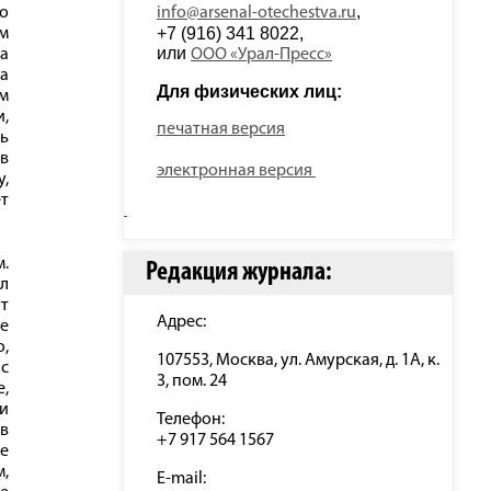
, 
го
info@arsenal-otechestva.ru
+7 (916) 341 8022, 
м
или 
а
ООО «Урал-Пресс»
за
Для физических лиц: 
м
и,
печатная версия
ть
 в
электронная версия
у,
ет
м.
Редакция журнала:
ал
ут
Адрес:
не
,
107553, Москва, ул. Амурская, д. 1А, к.
с
3, пом. 24
е,
ми
Телефон:
в
+7 917 564 1567
е
м,
E-mail: