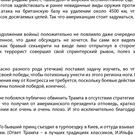
 готов задействовать и ранее невиданные виды оружия прот
атака на британскую базу на удалении около 4500 км, чт
ок досягаемых целей. Так что американцам стоит задуматься,
родолжения войны) положительно не повлияло даже очередно
енное, что даже обсуждать не хочется. Вы сами все видели
о как бравый секьюрити на входе лихо отпрыгнул в сторону
ак террорист совершил свой спринтерский рывок, полез з
ласно разного рода утечкам) поставил задачу изучить, во ч
воей победы, чтобы потихоньку унести из этого региона ноги.
рения ему от Конгресса не требуется, поскольку боевые действ
ены полной победой, конечно).
е побоялся публично обвинить Трампа в отсутствии стратегии
 что получил от американского президента отповедь, кратк
нии все очень и очень плохо. И это исключительно благода
о бывший принц съездил в турпоездку в Киев, и оттуда взывал
. (Ответ Трампа – в лучших традициях классиков, И.Ильфа 