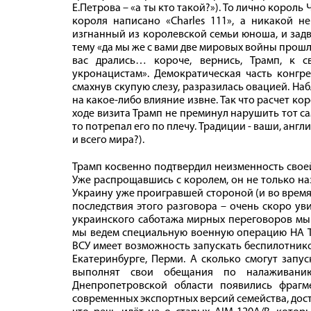
Е.Петрова – «а ты кто такой?»). То лично король
короля написано «Charles 111», а никакой не
изгнанный из королевской семьи юноша, и зад
тему «да мы же с вами две мировых войны прошли,
вас дрались… короче, вернись, Трамп, к 
укронацистам». Демократическая часть конгре
смахнув скупую слезу, разразилась овацией. Наб
на какое-либо влияние извне. Так что расчет ко
ходе визита Трамп не преминул нарушить тот са
то потрепал его по плечу. Традиции - ваши, англ
и всего мира?).
Трамп косвенно подтвердил неизменность свое
Уже распрощавшись с королем, он не только на
Украину уже проигравшей стороной (и во время 
последствия этого разговора – очень скоро ув
украинского саботажа мирных переговоров мы 
мы ведем специальную военную операцию НА 
ВСУ имеет возможность запускать беспилотников
Екатеринбурге, Перми. А сколько смогут запус
выполнят свои обещания по налаживани
Днепропетровской области появились фраг
современных экспортных версий семейства, дост