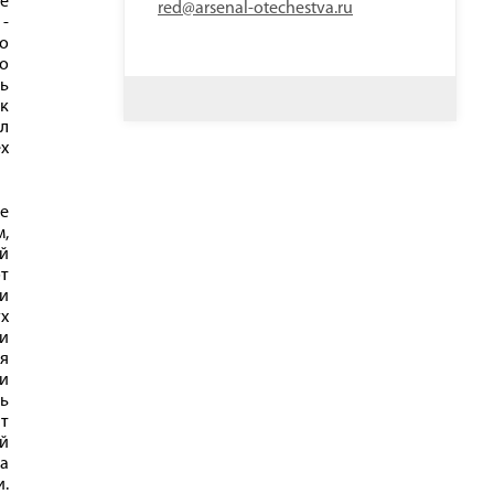
е
red@arsenal-otechestva.ru
-
о
о
ь
ок
ал
х
е
м,
ей
т
и
ух
и
я
ри
ть
т
ой
на
и.