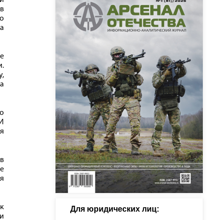
ив
о
 а
е
.
,
а
то
 И
ия
 в
ое
ря
 к
Для юридических лиц: 
и