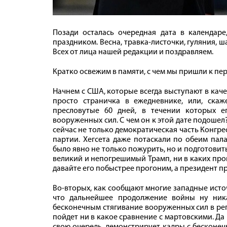
Позади осталась очередная дата в календар
праздником. Весна, травка-листочки, гуляния, ш
Всех от лица нашей редакции и поздравляем.
Кратко освежим в памяти, с чем мы пришли к п
Начнем с США, которые всегда выступают в каче
просто страничка в ежедневнике, или, скаж
пресловутые 60 дней, в течении которых 
вооруженных сил. С чем он к этой дате подоше
сейчас не только демократическая часть Конгре
партии. Хегсета даже потаскали по обеим пал
было явно не только пожурить, но и подготовить 
великий и непогрешимый Трамп, ни в каких пров
давайте его побыстрее прогоним, а президент п
Во-вторых, как сообщают многие западные исто
что дальнейшее продолжение войны ну ник
бесконечным стягивание вооруженных сил в реги
пойдет ни в какое сравнение с мартовскими. Да 
свою очередь, демонстрирует кадры с бесконеч