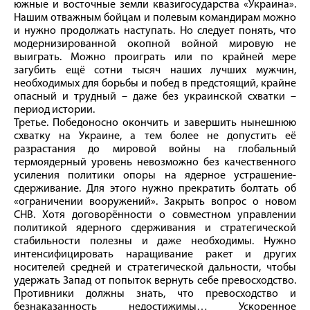
южные и восточные земли квазигосударства «Украина».
Нашим отважным бойцам и полевым командирам можно
и нужно продолжать наступать. Но следует понять, что
модернизированной окопной войной мировую не
выиграть. Можно проиграть или по крайней мере
загубить ещё сотни тысяч наших лучших мужчин,
необходимых для борьбы и побед в предстоящий, крайне
опасный и трудный – даже без украинской схватки –
период истории.
Третье. Победоносно окончить и завершить нынешнюю
схватку на Украине, а тем более не допустить её
разрастания до мировой войны на глобальный
термоядерный уровень невозможно без качественного
усиления политики опоры на ядерное устрашение-
сдерживание. Для этого нужно прекратить болтать об
«ограничении вооружений». Закрыть вопрос о новом
СНВ. Хотя договорённости о совместном управлении
политикой ядерного сдерживания и стратегической
стабильности полезны и даже необходимы. Нужно
интенсифицировать наращивание ракет и других
носителей средней и стратегической дальности, чтобы
удержать Запад от попыток вернуть себе превосходство.
Противники должны знать, что превосходство и
безнаказанность недостижимы… Ускоренное