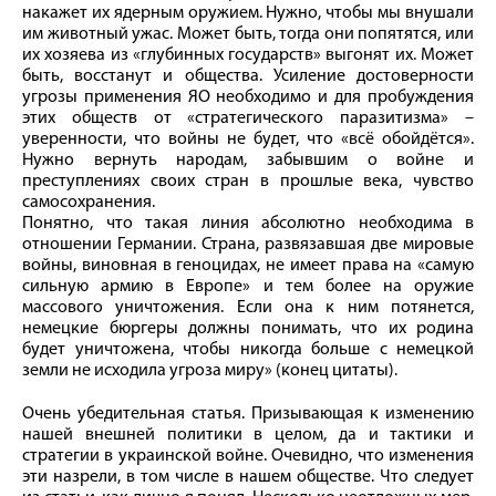
накажет их ядерным оружием. Нужно, чтобы мы внушали
им животный ужас. Может быть, тогда они попятятся, или
их хозяева из «глубинных государств» выгонят их. Может
быть, восстанут и общества. Усиление достоверности
угрозы применения ЯО необходимо и для пробуждения
этих обществ от «стратегического паразитизма» –
уверенности, что войны не будет, что «всё обойдётся».
Нужно вернуть народам, забывшим о войне и
преступлениях своих стран в прошлые века, чувство
самосохранения.
Понятно, что такая линия абсолютно необходима в
отношении Германии. Страна, развязавшая две мировые
войны, виновная в геноцидах, не имеет права на «самую
сильную армию в Европе» и тем более на оружие
массового уничтожения. Если она к ним потянется,
немецкие бюргеры должны понимать, что их родина
будет уничтожена, чтобы никогда больше с немецкой
земли не исходила угроза миру» (конец цитаты).
Очень убедительная статья. Призывающая к изменению
нашей внешней политики в целом, да и тактики и
стратегии в украинской войне. Очевидно, что изменения
эти назрели, в том числе в нашем обществе. Что следует