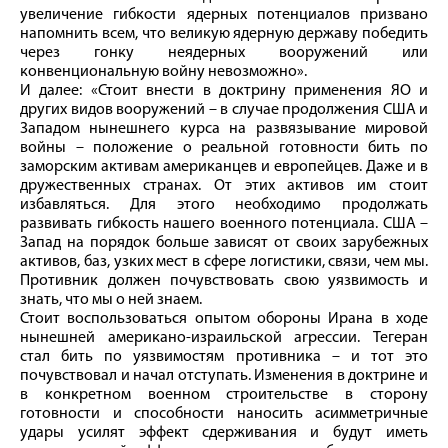
увеличение гибкости ядерных потенциалов призвано
напомнить всем, что великую ядерную державу победить
через гонку неядерных вооружений или
конвенциональную войну невозможно».
И далее: «Стоит внести в доктрину применения ЯО и
других видов вооружений – в случае продолжения США и
Западом нынешнего курса на развязывание мировой
войны – положение о реальной готовности бить по
заморским активам американцев и европейцев. Даже и в
дружественных странах. От этих активов им стоит
избавляться. Для этого необходимо продолжать
развивать гибкость нашего военного потенциала. США –
Запад на порядок больше зависят от своих зарубежных
активов, баз, узких мест в сфере логистики, связи, чем мы.
Противник должен почувствовать свою уязвимость и
знать, что мы о ней знаем.
Стоит воспользоваться опытом обороны Ирана в ходе
нынешней американо-израильской агрессии. Тегеран
стал бить по уязвимостям противника – и тот это
почувствовал и начал отступать. Изменения в доктрине и
в конкретном военном строительстве в сторону
готовности и способности наносить асимметричные
удары усилят эффект сдерживания и будут иметь