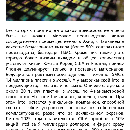
Без которых, понятно, ни о каком превосходстве и речи
быть не может. Мировое производство чипов
сосредоточено преимущественно в Азии, с Тайванем в
качестве безусловного лидера (более 50% контрактного
производства) благодаря TSMC. Кроме них, также (но с
гораздо более низким вкладом в общее количество)
участвуют Китай, Южная Корея, США и Япония, причем
Япония доминирует только в поставках материалов.
Ведущий контрактный производитель — именно TSMC с
1.4 миллиона пластин в месяц). А у американской Intel в
предыдущие годы дела шли не важно. Они еле-еле делали
около 20 тысяч пластин в месяц по 4-нанометровой
технологии. На фоне Тайваня это, конечно, смешно. При
этом Intel остается уникальной компанией, способной
сделать любое устройство целиком из собственных
комплектующих, разве что за исключением экранов.
Летом 2025 года правительство США приобрело 10%
акций Intel за 9 миллиардов долларов, и фирма сразу
окрепла. Акции за год подорожали на 500 процентов.