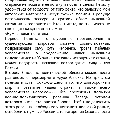
стараясь не исказить ее логику и посыл в целом. Не могу
удержаться от гордости от того факта, что зачастую мои
авторские материалы несут схожие посылы. Пропущу
исторический экскурс и краткий обзор нынешней
ситуации в геополитике. Итак, цитата, почти ничего не
сокращаю, каждое слово важно:
«Нужна новая политика.
Первое. Понять, что глубинные противоречия в
существующей мировой системе хозяйствования,
подрывающие саму суть человека, грозят гибелью
человечества. А продолжение нашей нынешней
полуполитики на Украине, грозящей истощением страны,
может подорвать начавшие возрождаться силу и дух
России.
Второе. В военно-политической области можно вести
разговоры о перемирии и «духе Аляски». Но при этом
понимать суть происходящего и то, что долгосрочный
мир и развитие нашей страны, а также всего
человечества невозможны без пресечения попытки
военно-политического реванша Запада, остриём
которого вновь становится Европа. Чтобы не допустить
этого реванша, необходимо уничтожить киевский режим,
освободить нужные России с точки зрения безопасности