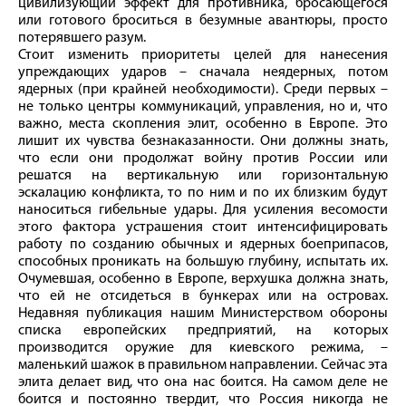
цивилизующий эффект для противника, бросающегося
или готового броситься в безумные авантюры, просто
потерявшего разум.
Стоит изменить приоритеты целей для нанесения
упреждающих ударов – сначала неядерных, потом
ядерных (при крайней необходимости). Среди первых –
не только центры коммуникаций, управления, но и, что
важно, места скопления элит, особенно в Европе. Это
лишит их чувства безнаказанности. Они должны знать,
что если они продолжат войну против России или
решатся на вертикальную или горизонтальную
эскалацию конфликта, то по ним и по их близким будут
наноситься гибельные удары. Для усиления весомости
этого фактора устрашения стоит интенсифицировать
работу по созданию обычных и ядерных боеприпасов,
способных проникать на большую глубину, испытать их.
Очумевшая, особенно в Европе, верхушка должна знать,
что ей не отсидеться в бункерах или на островах.
Недавняя публикация нашим Министерством обороны
списка европейских предприятий, на которых
производится оружие для киевского режима, –
маленький шажок в правильном направлении. Сейчас эта
элита делает вид, что она нас боится. На самом деле не
боится и постоянно твердит, что Россия никогда не