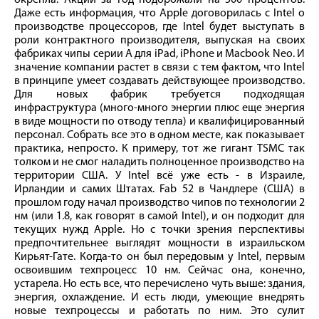
Даже есть информация, что Apple договорилась с Intel о
производстве процессоров, где Intel будет выступать в
роли контрактного производителя, выпуская на своих
фабриках чипы серии A для iPad, iPhone и Macbook Neo. И
значение компании растет в связи с тем фактом, что Intel
в принципе умеет создавать действующее производство.
Для новых фабрик требуется подходящая
инфраструктура (много-много энергии плюс еще энергия
в виде мощности по отводу тепла) и квалифицированный
персонал. Собрать все это в одном месте, как показывает
практика, непросто. К примеру, тот же гигант TSMC так
толком и не смог наладить полноценное производство на
территории США. У Intel всё уже есть - в Израиле,
Ирландии и самих Штатах. Fab 52 в Чандлере (США) в
прошлом году начал производство чипов по технологии 2
нм (или 1.8, как говорят в самой Intel), и он подходит для
текущих нужд Apple. Но с точки зрения перспективы
предпочтительнее выглядят мощности в израильском
Кирьят-Гате. Когда-то он был передовым у Intel, первым
освоившим техпроцесс 10 нм. Сейчас она, конечно,
устарела. Но есть все, что перечислено чуть выше: здания,
энергия, охлаждение. И есть люди, умеющие внедрять
новые техпроцессы и работать по ним. Это сулит