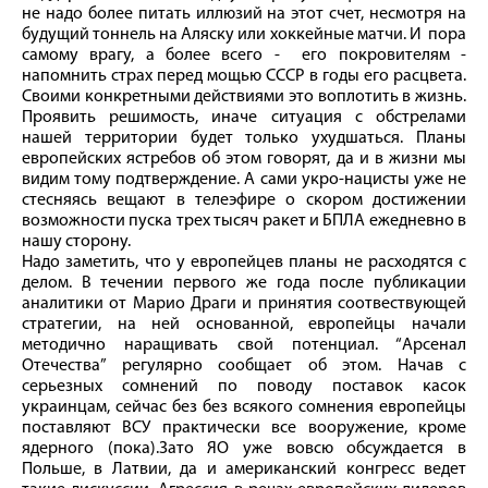
не надо более питать иллюзий на этот счет, несмотря на
будущий тоннель на Аляску или хоккейные матчи. И пора
самому врагу, а более всего - его покровителям -
напомнить страх перед мощью СССР в годы его расцвета.
Своими конкретными действиями это воплотить в жизнь.
Проявить решимость, иначе ситуация с обстрелами
нашей территории будет только ухудшаться. Планы
европейских ястребов об этом говорят, да и в жизни мы
видим тому подтверждение. А сами укро-нацисты уже не
стесняясь вещают в телеэфире о скором достижении
возможности пуска трех тысяч ракет и БПЛА ежедневно в
нашу сторону.
Надо заметить, что у европейцев планы не расходятся с
делом. В течении первого же года после публикации
аналитики от Марио Драги и принятия соотвествующей
стратегии, на ней основанной, европейцы начали
методично наращивать свой потенциал. “Арсенал
Отечества” регулярно сообщает об этом. Начав с
серьезных сомнений по поводу поставок касок
украинцам, сейчас без без всякого сомнения европейцы
поставляют ВСУ практически все вооружение, кроме
ядерного (пока).Зато ЯО уже вовсю обсуждается в
Польше, в Латвии, да и американский конгресс ведет