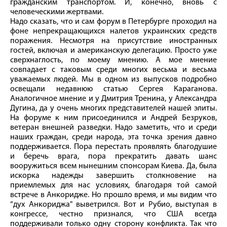
гражданским транспортом. И, конечно, вновь с
человеческими жертвами.
Надо сказать, что и сам форум в Петербурге проходил на
фоне непрекращающихся налетов украинских средств
поражения. Несмотря на присутствие иностранных
гостей, включая и американскую делегацию. Просто уже
сверхнаглость, по моему мнению. А мое мнение
совпадает с таковым среди многих весьма и весьма
уважаемых людей. Мы в одном из выпусков подробно
освещали недавнюю статью Сергея Караганова.
Аналогичное мнение и у Дмитрия Тренина, у Александра
Дугина, да у очень многих представителей нашей элиты.
На форуме к ним присоединился и Андрей Безруков,
ветеран внешней разведки. Надо заметить, что и среди
наших граждан, среди народа, эта точка зрения давно
поддерживается. Пора перестать проявлять благодушие
и беречь врага, пора прекратить давать шанс
вооружиться всем нынешним спонсорам Киева. Да, была
искорка надежды завершить столкновение на
приемлемых для нас условиях, благодаря той самой
встрече в Анкоридже. Но прошло время, и мы видим что
“дух Анкориджа" выветрился. Вот и Рубио, выступая в
конгрессе, честно признался, что США всегда
поддерживали только одну сторону конфликта. Так что