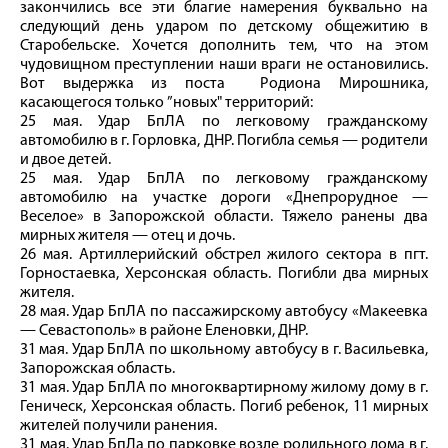
закончились все эти благие намерения буквально на
следующий день ударом по детскому общежитию в
Старобельске. Хочется дополнить тем, что на этом
чудовищном преступлении наши враги не остановились.
Вот выдержка из поста Родиона Мирошника,
касающегося только ”новых" территорий:
25 мая. Удар БпЛА по легковому гражданскому
автомобилю в г. Горловка, ДНР. Погибла семья — родители
и двое детей.
25 мая. Удар БпЛА по легковому гражданскому
автомобилю на участке дороги «Днепрорудное —
Веселое» в Запорожской области. Тяжело ранены два
мирных жителя — отец и дочь.
26 мая. Артиллерийский обстрел жилого сектора в пгт.
Горностаевка, Херсонская область. Погибли два мирных
жителя.
28 мая. Удар БпЛА по пассажирскому автобусу «Макеевка
— Севастополь» в районе Еленовки, ДНР.
31 мая. Удар БпЛА по школьному автобусу в г. Васильевка,
Запорожская область.
31 мая. Удар БпЛА по многоквартирному жилому дому в г.
Геническ, Херсонская область. Погиб ребенок, 11 мирных
жителей получили ранения.
31 мая. Удар БпЛа по парковке возле родильного дома в г.