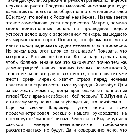
такие дискуссии. Агрессия в речах европейских лидеров
неуклонно растет. Средства массовой информации ведут
кампанию по подготовке общественного мнения жителей
ЕС к тому, что война с Россией неизбежна. Навязывается
этакое самосбывающееся пророчество. Макрон, помимо
своих воинственных речей, на прошедшей неделе
устроил целое шоу с задержанием танкера, вышедшего
из мурманского порта. Понятно, что формально могли
найти повод задержать судно ненадолго для проверки.
Но зачем весь этот цирк со спецназом? Показать, что
макронята Россию не боятся. Вот и надо сделать так,
чтобы боялись. Иначе все это закончится точно тем же,
демонстрацией наших полных боевых возможностей,
терпение наше все равно закончится, просто хватит уже
жертв среди мирных, хватит страха перед ночным
налетом или страха сесть в междугородный автобус. Да и
зачем ждать момента, когда враг окажется полностью
готов? “Если драка неизбежна - бей первым” (В.В.Путин). А
они всему миру навязывают убеждение, что неизбежна.
Еще на сессии Владимир Путин четко и ясно
продемонстрировал реакцию нашего руководства на
пресловутое “мирное" письмо Зеленского. Выдвинутые в
хамской манере невыполнимые требования
рассматриваться не будут. Да и совершенно ясно, что