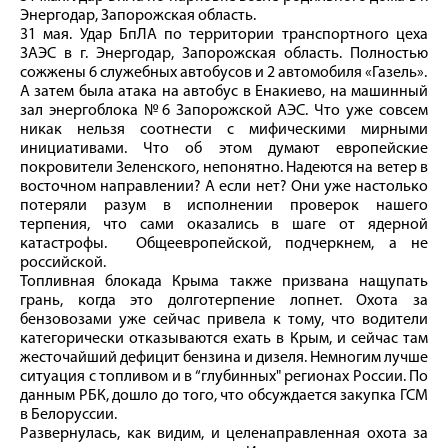
Энергодар, Запорожская область.
31 мая. Удар БпЛА по территории транспортного цеха
ЗАЭС в г. Энергодар, Запорожская область. Полностью
сожжены 6 служебных автобусов и 2 автомобиля «Газель».
А затем была атака на автобус в Енакиево, на машинный
зал энергоблока №6 Запорожской АЭС. Что уже совсем
никак нельзя соотнести с мифическими мирными
инициативами. Что об этом думают европейские
покровители Зеленского, непонятно. Надеются на ветер в
восточном направлении? А если нет? Они уже настолько
потеряли разум в исполнении проверок нашего
терпения, что сами оказались в шаге от ядерной
катастрофы. Общеевропейской, подчеркнем, а не
российской.
Топливная блокада Крыма также призвана нащупать
грань, когда это долготерпение лопнет. Охота за
бензовозами уже сейчас привела к тому, что водители
категорически отказываются ехать в Крым, и сейчас там
жесточайший дефицит бензина и дизеля. Немногим лучше
ситуация с топливом и в “глубинных" регионах России. По
данным РБК, дошло до того, что обсуждается закупка ГСМ
в Белоруссии.
Развернулась, как видим, и целенаправленная охота за